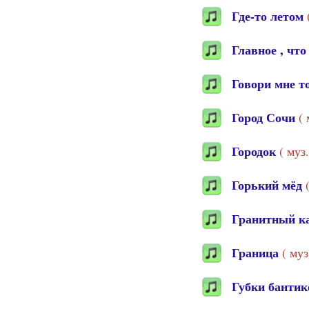
Где-то летом
Главное , что
Говори мне т
Город Сочи
(
Городок
( муз
Горький мёд
Гранитный 
Граница
( му
Губки банти