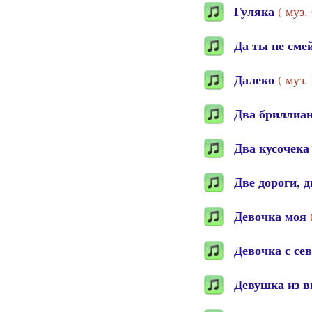
Гуляка
( муз.
Да ты не сме
Далеко
( муз
Два бриллиа
Два кусочека
Две дороги, д
Девочка моя
Девочка с се
Девушка из 