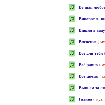
Вечная любо
Виноват я, в
Вишня в сад
Влечение
( м
Всё для тебя
Всё равно
( м
Все цветы
( 
Выпьем за л
Галина
( муз.