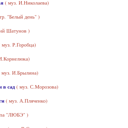
ья
( муз. И.Николаева)
 гр. "Белый день" )
ий Шатунов )
( муз. Р.Горобца)
 И.Корнелюка)
( муз. И.Брылина)
 в сад
( муз. С.Морозова)
ги
( муз. А.Пляченко)
ппа "ЛЮБЭ" )