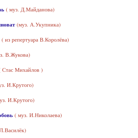
вь
( муз. Д.Майданова)
иноват
(муз. А.Укупника)
у
( из репертуара В.Королёва)
уз. В.Жукова)
( Стас Михайлов )
уз. И.Крутого)
муз. И.Крутого)
юбовь
( муз. И.Николаева)
 Л.Василёк)