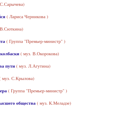
 С.Сарычева)
йся
( Лариса Черникова )
. В.Сюткина)
нта
( Группа "Премьер-министр" )
 колбаски
( муз. В.Окорокова)
ва пути
( муз. Л.Агутина)
( муз. С.Крылова)
вера
( Группа "Премьер-министр" )
высшего общества
( муз. К.Меладзе)