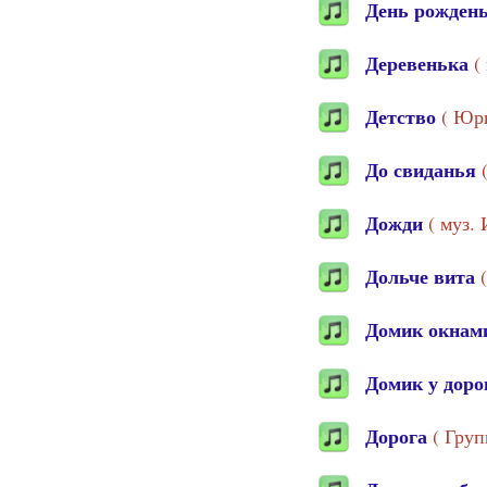
День рожден
Деревенька
(
Детство
( Юр
До свиданья
Дожди
( муз.
Дольче вита
Домик окнами
Домик у доро
Дорога
( Гру