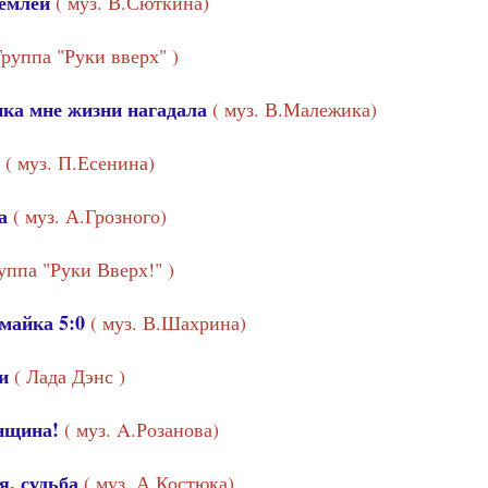
землёй
( муз. В.Сюткина)
Группа "Руки вверх" )
Tilda
нка мне жизни нагадала
( муз. В.Малежика)
( муз. П.Есенина)
а
( муз. А.Грозного)
уппа "Руки Вверх!" )
майка 5:0
( муз. В.Шахрина)
Tilda
ви
( Лада Дэнс )
нщина!
( муз. A.Розанова)
я, судьба
( муз. А.Костюка)