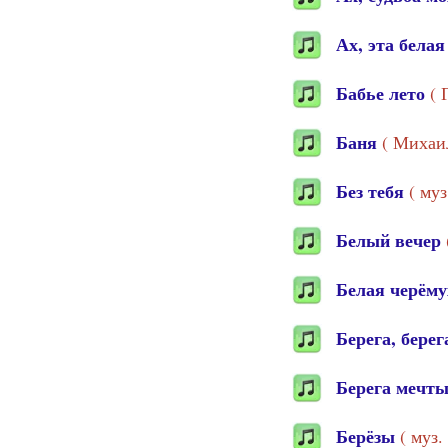
Ах, эта белая
Бабье лето
( 
Баня
( Михаи
Без тебя
( му
Белый вечер
Белая черём
Берега, бере
Берега мечт
Берёзы
( муз