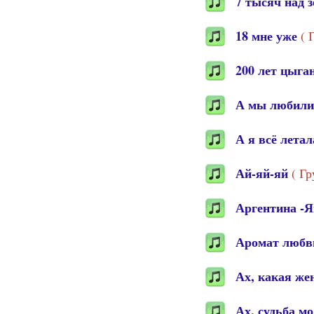
7 тысяч над 
18 мне уже
( 
200 лет цыга
А мы любили
А я всё летал
Ай-яй-яй
( Гр
Аргентина -Я
Аромат люб
Ах, какая же
Ах, судьба мо