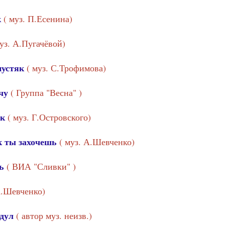
к
( муз. П.Есенина)
муз. А.Пугачёвой)
пустяк
( муз. С.Трофимова)
чу
( Группа "Весна" )
ик
( муз. Г.Островского)
ак ты захочешь
( муз. А.Шевченко)
ть
( ВИА "Сливки" )
А.Шевченко)
 дул
( автор муз. неизв.)