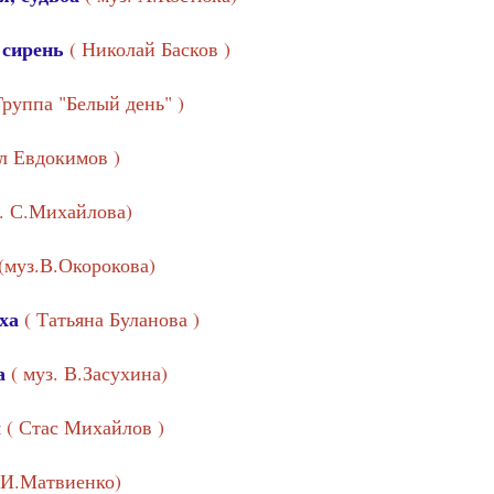
 сирень
( Николай Басков )
Группа "Белый день" )
л Евдокимов )
з. С.Михайлова)
(муз.В.Окорокова)
уха
( Татьяна Буланова )
га
( муз. В.Засухина)
ы
( Стас Михайлов )
. И.Матвиенко)