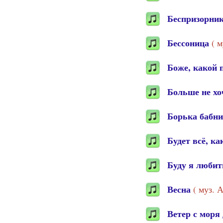
Беспризорни
Бессоница
( 
Боже, какой 
Больше не хо
Борька бабн
Будет всё, к
Буду я люби
Весна
( муз. 
Ветер с моря