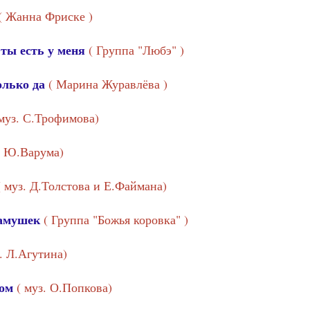
( Жанна Фриске )
 ты есть у меня
( Группа "Любэ" )
олько да
( Марина Журавлёва )
 муз. С.Трофимова)
. Ю.Варума)
( муз. Д.Толстова и Е.Файмана)
камушек
( Группа "Божья коровка" )
з. Л.Агутина)
ком
( муз. О.Попкова)