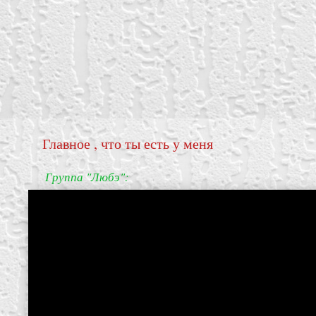
Главное , что ты есть у меня
Группа "Любэ":
create your own
block from scratch