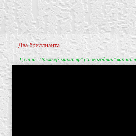
Два бриллианта
Группа "Премьер-министр" ("новогодний" вариант
create your own
block from scratch