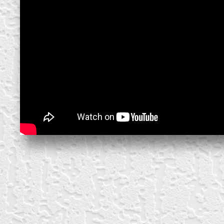
create your own
block from scratch