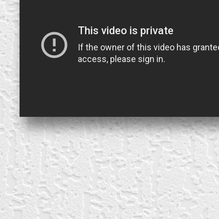
create your own
block from scratch