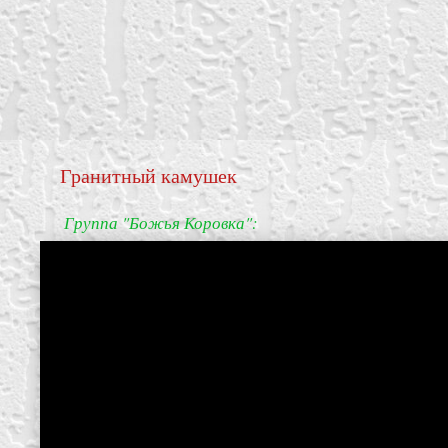
Гранитный камушек
Группа "Божья Коровка":
create your own
block from scratch