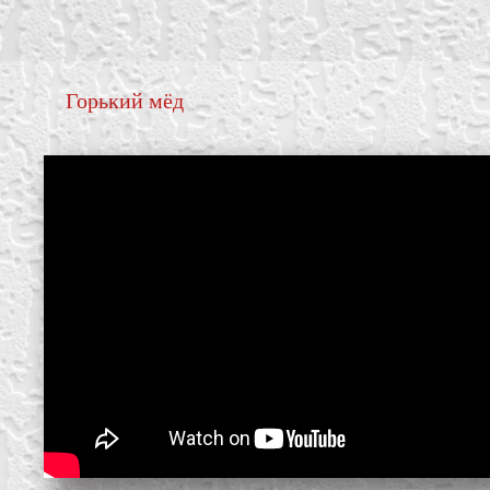
Горький мёд
create your own
block from scratch