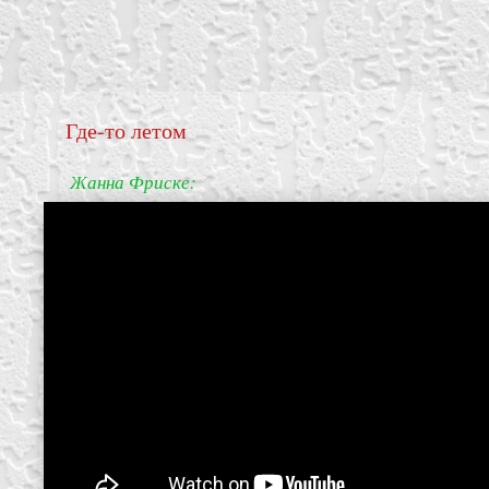
Где-то летом
Жанна Фриске:
create your own
block from scratch