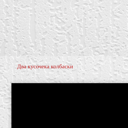
Два кусочека колбаски
create your own