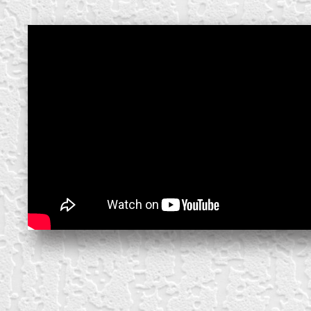
create your own
block from scratch