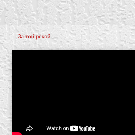
За той рекой
create your own
block from scratch