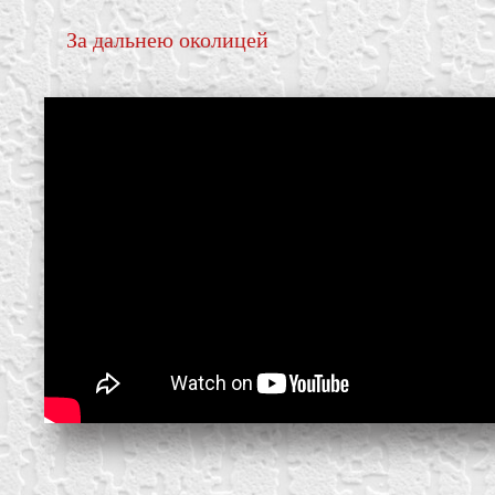
За дальнею околицей
create your own
block from scratch