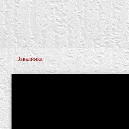
Завалинка
create your own
block from scratch