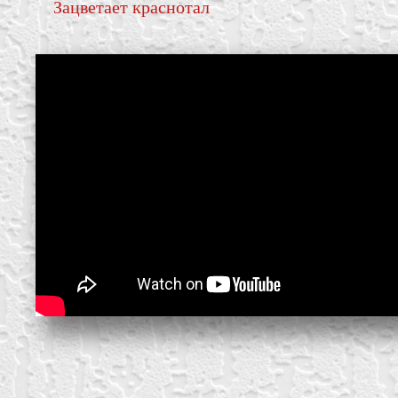
Зацветает краснотал
create your own
block from scratch