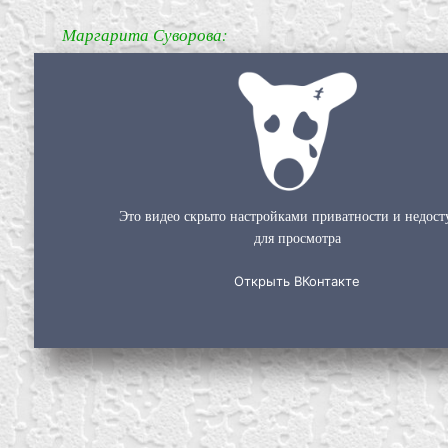
Маргарита Суворова:
create your own
block from scratch