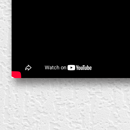
create your own
block from scratch