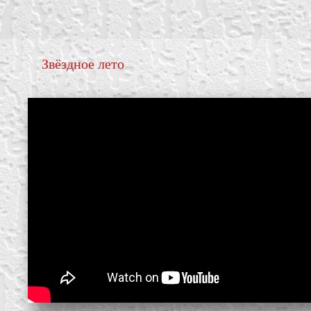
Звёздное лето
create your own
block from scratch