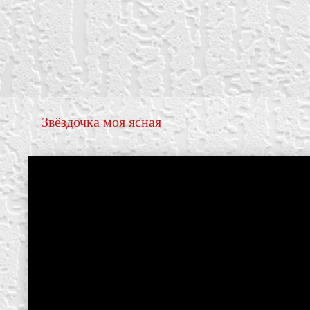
Звёздочка моя ясная
create your own
block from scratch