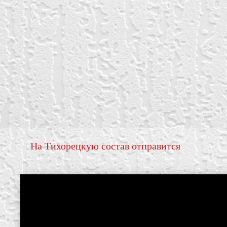
На Тихорецкую состав отправится