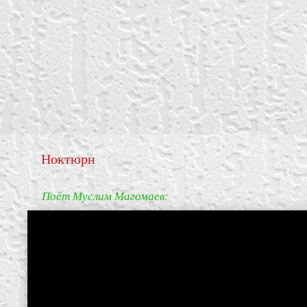
Ноктюрн
Поёт Муслим Магомаев:
create your own