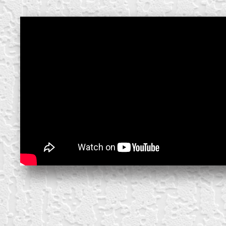
create your own
block from scratch