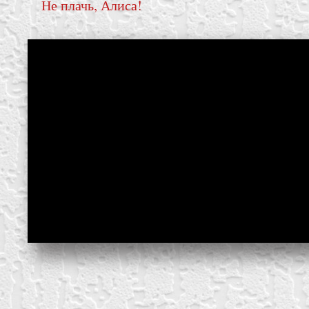
Не плачь, Алиса!
create your own
block from scratch