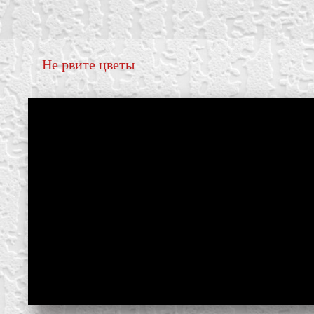
Не рвите цветы
create your own
block from scratch