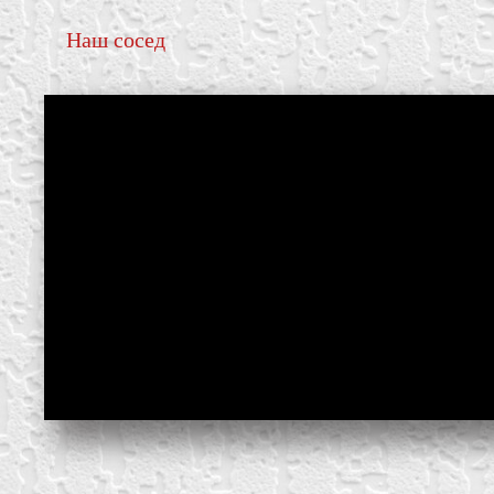
Наш сосед
create your own
block from scratch