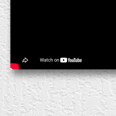
create your own
block from scratch