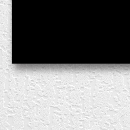
create your own
block from scratch