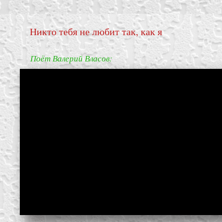
Никто тебя не любит так, как я
Поёт Валерий Власов:
create your own
block from scratch