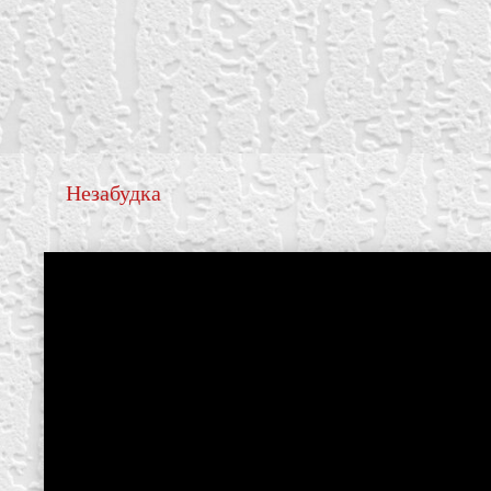
Незабудка
create your own
block from scratch