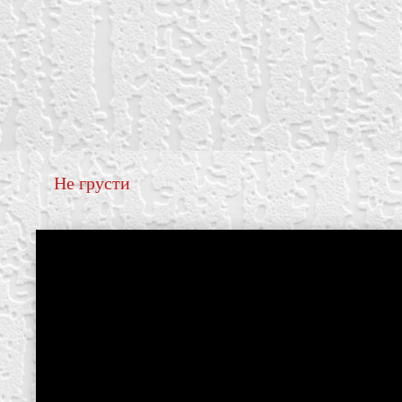
Не грусти
create your own
block from scratch