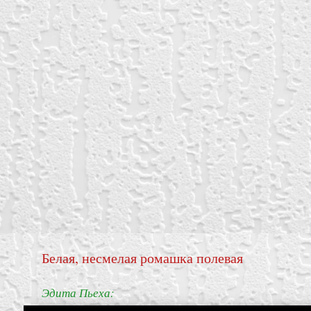
Белая, несмелая ромашка полевая
Эдита Пьеха: