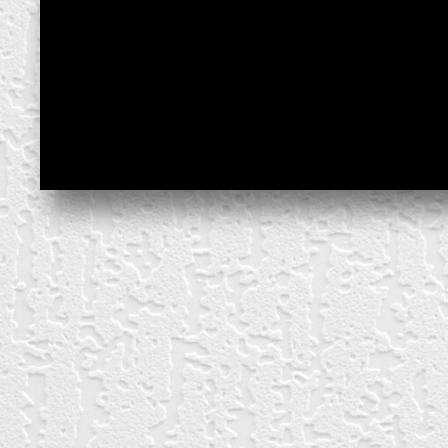
create your own
block from scratch