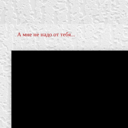
А мне не надо от тебя...
create your own
block from scratch